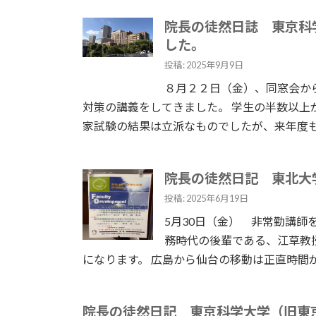
院長の徒然日誌 東京科
した。
投稿: 2025年9月9日
８月２２日（金）、同窓会か
対策の講義をしてきました。 学生の半数以上
家試験の結果は立派なものでしたが、来年度も良
院長の徒然日記 東北大
投稿: 2025年6月19日
5月30日（金） 非常勤講師
務時代の後輩である、江草教
になります。 広島から仙台の移動は正直時間がか
院長の徒然日記 東京科学大学（旧東