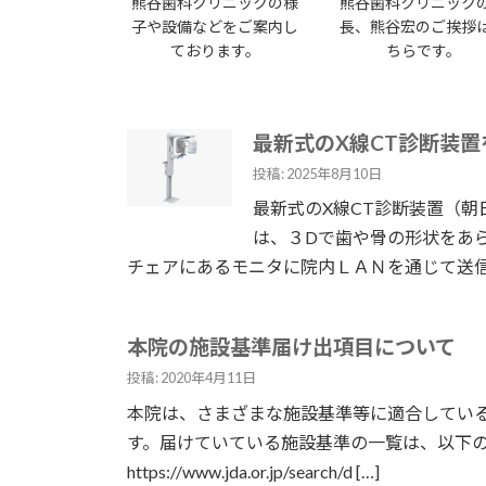
熊谷歯科クリニックの様
熊谷歯科クリニック
子や設備などをご案内し
長、熊谷宏のご挨拶
ております。
ちらです。
最新式のX線CT診断装
投稿: 2025年8月10日
最新式のX線CT診断装置（朝日レ
は、３Dで歯や骨の形状をあ
チェアにあるモニタに院内ＬＡＮを通じて送信す
本院の施設基準届け出項目について
投稿: 2020年4月11日
本院は、さまざまな施設基準等に適合してい
す。届けていている施設基準の一覧は、以下
https://www.jda.or.jp/search/d […]