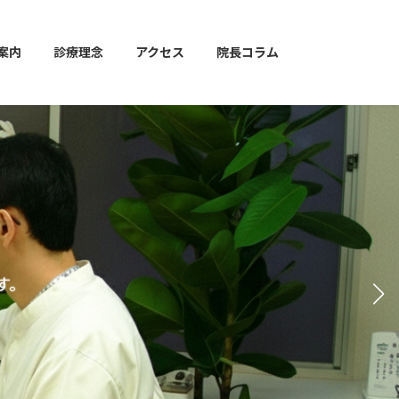
案内
診療理念
アクセス
院長コラム
安心できる空間に最新の設備
安心して診察・治療・お口の
READ MORE