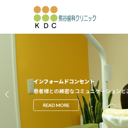
コ
ナ
ン
ビ
テ
ゲ
ン
ー
ツ
シ
へ
ョ
ス
ン
キ
に
ッ
移
プ
動
ご納得を頂いた上で、診察・治療・お口のケアを行