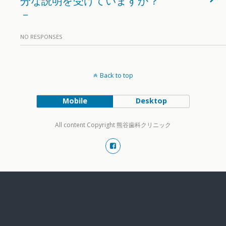
－
NO RESPONSES
Back to top
Mobile
Desktop
All content Copyright 熊谷歯科クリニック