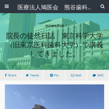
医療法人鳩医会 熊谷歯科クリニック
2025年9月9日
院長の徒然日誌 東京科学大学
（旧東京医科歯科大学）で講義
してきました。
Share
Tweet
Pin
Mail
SMS