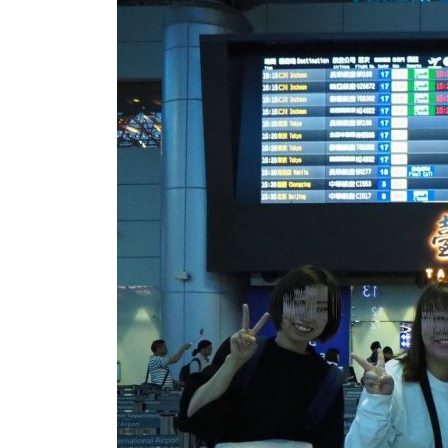
新
日
時
: