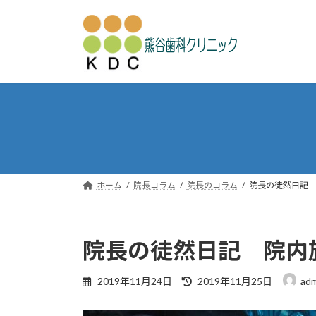
コ
ナ
ン
ビ
テ
ゲ
ン
ー
ツ
シ
へ
ョ
ス
ン
キ
に
ッ
移
プ
動
ホーム
院長コラム
院長のコラム
院長の徒然日記
院長の徒然日記 院内
最
2019年11月24日
2019年11月25日
adm
終
更